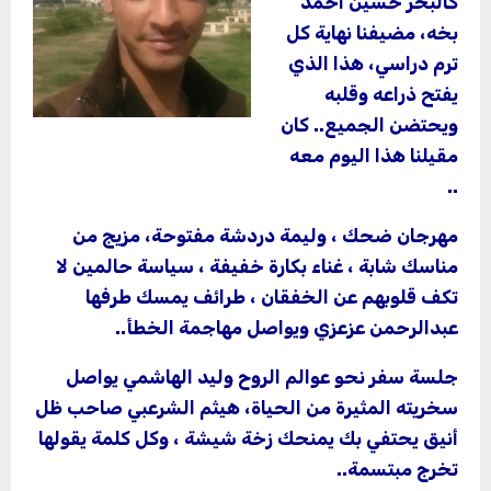
كالبحر حسين احمد
بخه، مضيفنا نهاية كل
ترم دراسي، هذا الذي
يفتح ذراعه وقلبه
ويحتضن الجميع.. كان
مقيلنا هذا اليوم معه
..
مهرجان ضحك ، وليمة دردشة مفتوحة، مزيج من
مناسك شابة ، غناء بكارة خفيفة ، سياسة حالمين لا
تكف قلوبهم عن الخفقان ، طرائف يمسك طرفها
عبدالرحمن عزعزي ويواصل مهاجمة الخطأ..
جلسة سفر نحو عوالم الروح وليد الهاشمي يواصل
سخريته المثيرة من الحياة، هيثم الشرعبي صاحب ظل
أنيق يحتفي بك يمنحك زخة شيشة ، وكل كلمة يقولها
تخرج مبتسمة..