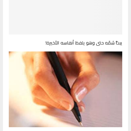
يبثُّ سُمّه حتى وهو يلفظ أنفاسه الأخيرة!