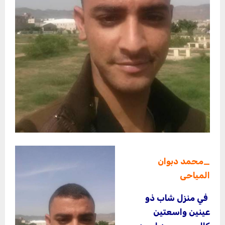
_محمد دبوان
المياحى
في منزل شاب ذو
عينين واسعتين