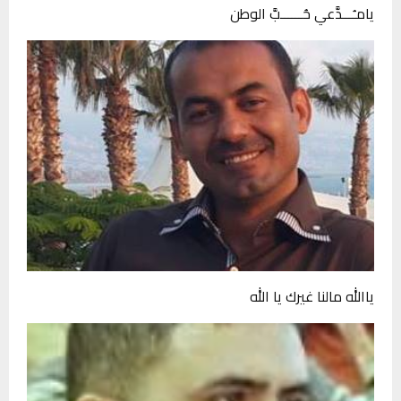
يامـُـــدَّعي حُــــــبَّ الوطن
ياالله مالنا غيرك يا الله