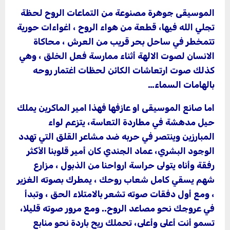
الموسيقى جوهرة مصنوعة من التماعات الروح لحظة
تجلي الله فيها، قطعة من هواء الروح ، اغواءات حورية
تتمخطر في ساحل بحر قريب من العرش ، محاكاة
الانسان لصوت الالهة أثناء ممارسة فعل الخلق ، وهي
كذلك صوت ارتعاشات الكائن لحظات اغتمار روحه
بالهامات السماء…
اما صانع الموسيقى او عازفها فهذا امير الماكرين يملك
حيل مدهشة في مطاردة التعاسة، يتزعم لواء
المبارزين وينتصر في حربه ضد مشاعر القلق التي تهدد
الوجود البشري، عماد الجندي كان أمير قلوبنا الأكثر
رفقة وأناه يتولى حراسة ارواحنا من الذبول ، مزارع
شهم يسقي كامل شعاب روحك ، يمطرك بصوته الغزير
، ومع أول دفقات صوته تشعر بالامتلاء الحق ، وتبدأ
في عروجك نحو مصاعد الروح.. ومع مرور صوته قليلا،
تسمو أنت أعلى وأعلى، تحملك ريح باردة نحو منابع