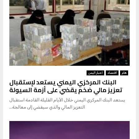
ل
ف
ن
ي
ف
ت
ط
ه
(
ا
س
ع
ا
ر
ا
ل
هام
اقتصاد
اخبار اليمن
ع
البنك المركزي اليمني يستعد لإستقبال
م
تعزيز مالي ضخم يقضي على أزمة السيولة
ل
ا
يستعد البنك المركزي اليمني خلال الأيام القليلة القادمة استقبال
ت
التعزيز المالي والذي سيفضي إلى معالجة...
)