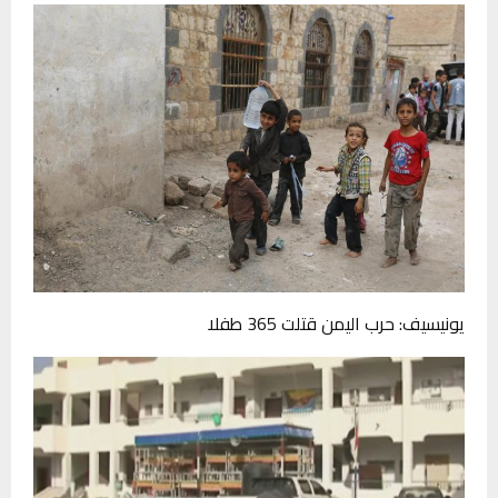
يونيسيف: حرب اليمن قتلت 365 طفلا