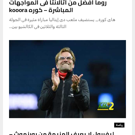
روما أفضل من أتالانتا فى المواجهات
المباشرة – كوره kooora
هاى كورة_ يستضيف ملعب دى إيتاليا مباراة مثيرة فى الجولة
الثالثة والثلاثين فى الكالشيو بين...
رياضة
ليفربول لا يعرف الهزيمة من بورنموث –