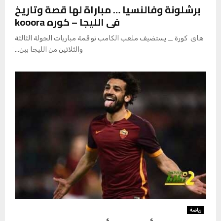
برشلونة وفالنسيا … مباراة لها قصة وتاريخ
فى الليجا – كوره kooora
هاى كورة _ يستضيف ملعب الكامب نو قمة مباريات الجولة الثالثة
والثلاثين من الليجا ببن...
رياضة