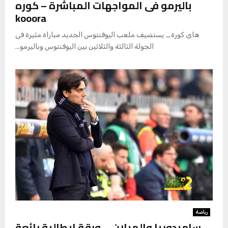
باليرمو فى المواجهات المباشرة – كوره
kooora
هاى كورة_ يستضيف ملعب اليوفنتوس الجديد مباراة مثيرة فى
الجولة الثالثة والثلاثين بين اليوفنتوس وباليرمو...
رياضة
سامبدوريا والميلان … ورقة إيطالية رائعة