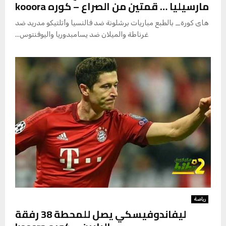
مارسيليا … قمتين من الصراع – كوره kooora
هاى كورة_ بالطبع مباريات برشلونة ضد فالنسيا وأتلتيكو مدريد ضد
غرناطة والميلان ضد يسامبدوريا واليوفنتوس...
رياضة
ليفاندوفيسكي يصل للمحطة 38 رفقة